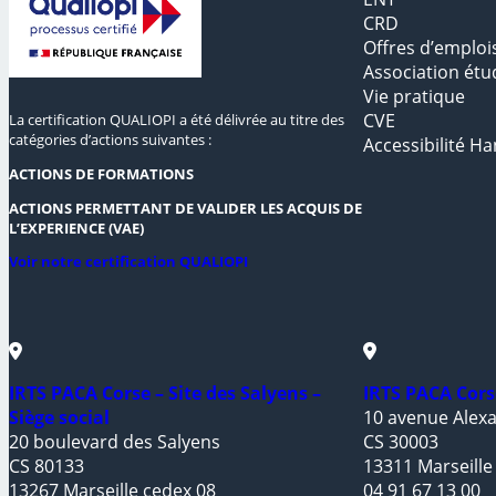
CRD
Offres d’emploi
Association étu
Vie pratique
CVE
La certification QUALIOPI a été délivrée au titre des
catégories d’actions suivantes :
Accessibilité Ha
ACTIONS DE FORMATIONS
ACTIONS PERMETTANT DE VALIDER LES ACQUIS DE
L’EXPERIENCE (VAE)
Voir notre certification QUALIOPI
IRTS PACA Corse – Site des Salyens –
IRTS PACA Cors
Siège social
10 avenue Alexa
20 boulevard des Salyens
CS 30003
CS 80133
13311 Marseille
13267 Marseille cedex 08
04 91 67 13 00