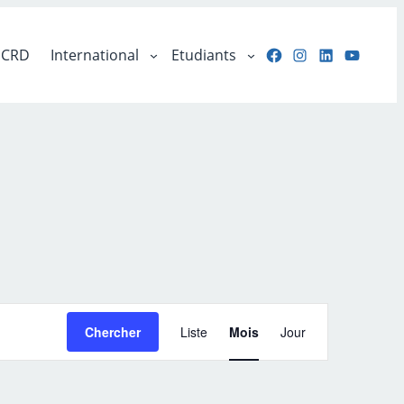
Facebook
Instagram
LinkedIn
YouTu
CRD
International
Etudiants
Navigation
Chercher
Liste
Mois
Jour
de
vues
Évènement