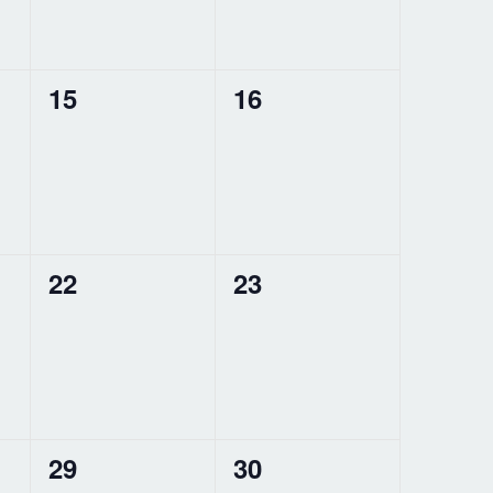
0
0
15
16
,
évènement,
évènement,
0
0
22
23
,
évènement,
évènement,
0
0
29
30