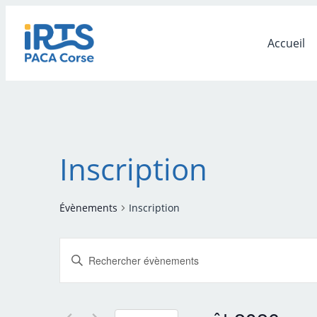
Accueil
Inscription
Évènements
Inscription
Recherche
Saisir
mot-
et
clé.
navigation
Rechercher
Évènements