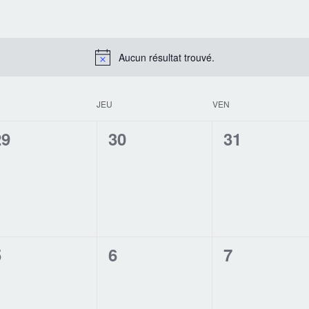
Aucun résultat trouvé.
JEU
VEN
0
0
0
29
30
31
évènement,
évènement,
évènement
0
0
0
5
6
7
évènement,
évènement,
évènement