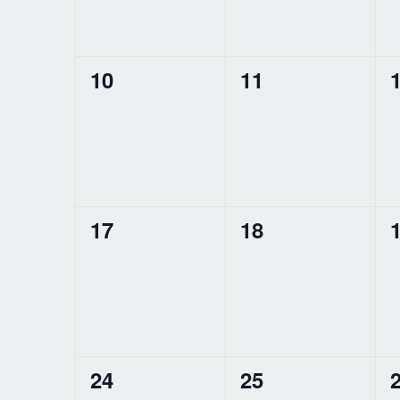
0
0
10
11
évènement,
évènement,
0
0
17
18
évènement,
évènement,
0
0
24
25