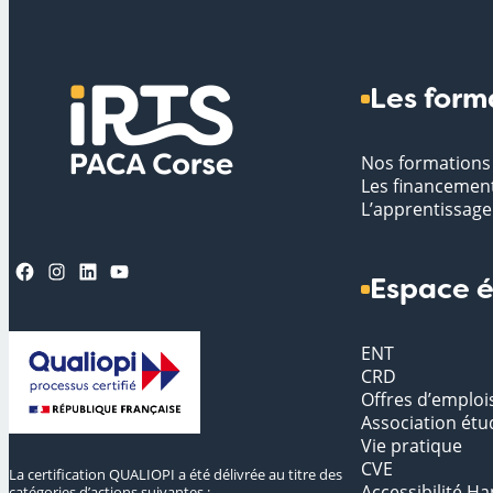
Les form
Nos formations
Les financemen
L’apprentissage
Facebook
Instagram
LinkedIn
YouTube
Espace é
ENT
CRD
Offres d’emploi
Association étu
Vie pratique
CVE
La certification QUALIOPI a été délivrée au titre des
Accessibilité Ha
catégories d’actions suivantes :