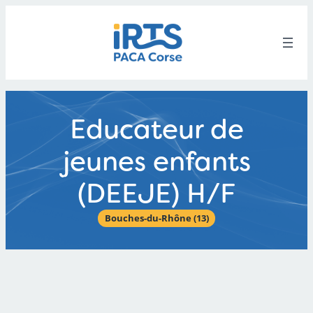
Aller
au
contenu
Educateur de
jeunes enfants
(DEEJE) H/F
Bouches-du-Rhône (13)