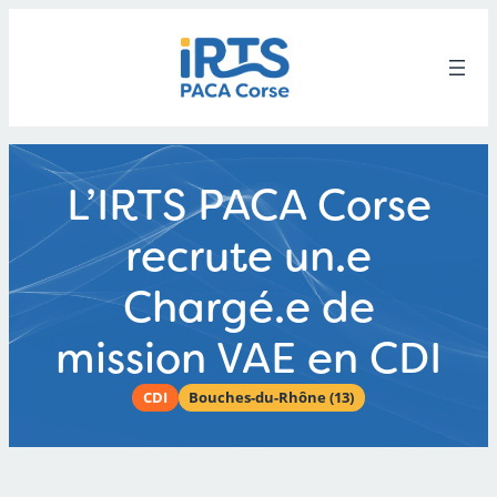
Aller
au
contenu
L’IRTS PACA Corse
recrute un.e
Chargé.e de
mission VAE en CDI
CDI
Bouches-du-Rhône (13)