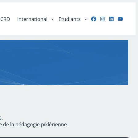
Facebook
Instagram
LinkedIn
YouTu
CRD
International
Etudiants
5.
e de la pédagogie piklérienne.