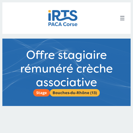
Aller
au
contenu
Offre stagiaire
rémunéré crèche
associative
Stage
Bouches-du-Rhône (13)