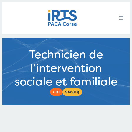
Aller
au
contenu
Technicien de
l’intervention
sociale et familiale
CDI
Var (83)