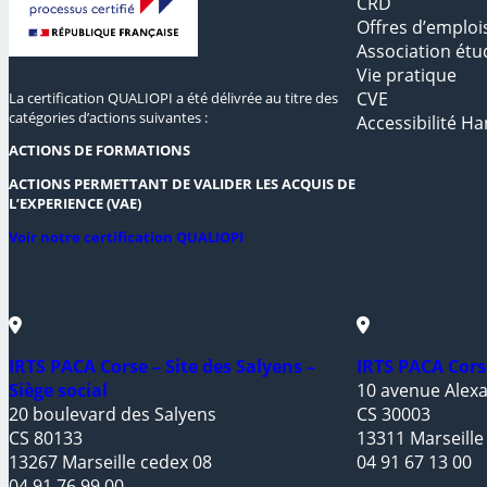
CRD
Offres d’emploi
Association étu
Vie pratique
CVE
La certification QUALIOPI a été délivrée au titre des
catégories d’actions suivantes :
Accessibilité Ha
ACTIONS DE FORMATIONS
ACTIONS PERMETTANT DE VALIDER LES ACQUIS DE
L’EXPERIENCE (VAE)
Voir notre certification QUALIOPI
IRTS PACA Corse – Site des Salyens –
IRTS PACA Cors
Siège social
10 avenue Alexa
20 boulevard des Salyens
CS 30003
CS 80133
13311 Marseille
13267 Marseille cedex 08
04 91 67 13 00
04 91 76 99 00