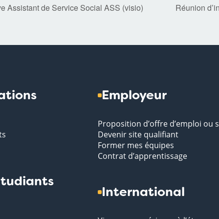
ve Assistant de Service Social ASS (visio)
Réunion d’i
ations
Employeur
Proposition d’offre d’emploi ou 
ts
Devenir site qualifiant
Former mes équipes
Contrat d’apprentissage
tudiants
International