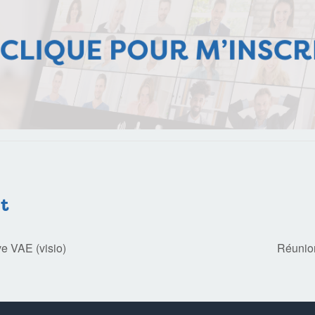
t
ve VAE (visio)
Réunion