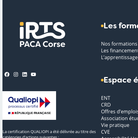
Les form
Nos formations
Les financemen
L’apprentissage
Facebook
Instagram
LinkedIn
YouTube
Espace é
ENT
CRD
Offres d’emploi
Association étu
Vie pratique
CVE
La certification QUALIOPI a été délivrée au titre des
catégories d’actions suivantes :