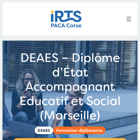
Aller
au
contenu
DEAES – Diplôme
d’État
Accompagnant
Educatif et Social
(Marseille)
DEAES
Formation diplômante