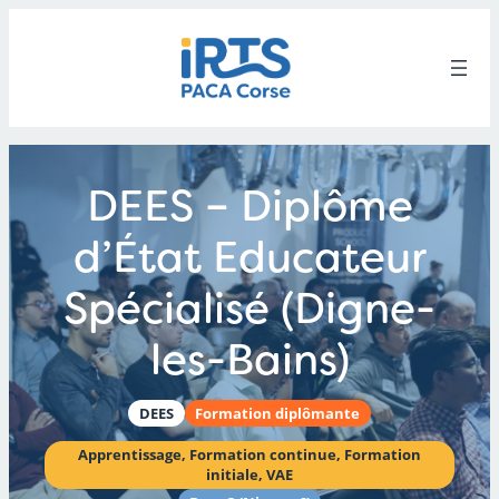
Aller
au
contenu
DEES – Diplôme
d’État Educateur
Spécialisé (Digne-
les-Bains)
DEES
Formation diplômante
Apprentissage
, 
Formation continue
, 
Formation
initiale
, 
VAE