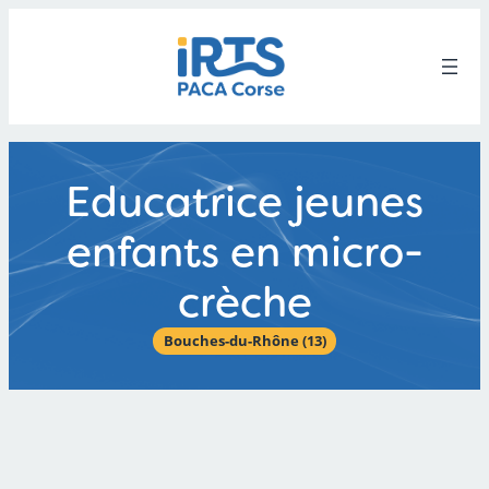
Aller
au
contenu
Educatrice jeunes
enfants en micro-
crèche
Bouches-du-Rhône (13)