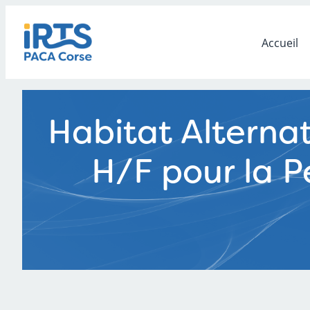
Aller
au
contenu
Accueil
Habitat Alternati
H/F pour la P