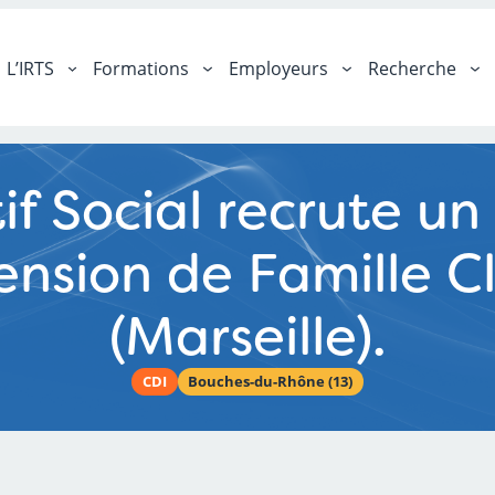
L’IRTS
Formations
Employeurs
Recherche
f Social recrute un 
ension de Famille 
(Marseille).
CDI
Bouches-du-Rhône (13)